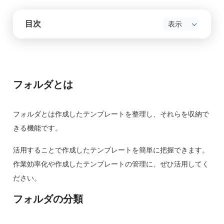
目次
フォルダとは
フォルダとは作成したテンプレートを整理し、それらを収納で
きる機能です。
活用することで作成したテンプレートを簡単に把握できます。
作業効率化や作成したテンプレートの管理に、ぜひ活用してく
ださい。
フォルダの分類