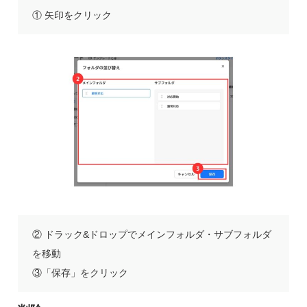
① 矢印をクリック
② ドラック&ドロップでメインフォルダ・サブフォルダ
を移動
③「保存」をクリック