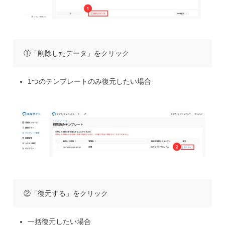
①「削除したデータ」をクリック
1つのテンプレートのみ復元したい場合
②「復元する」をクリック
一括復元したい場合