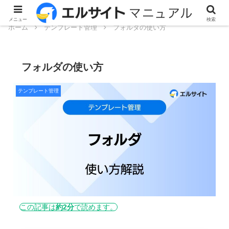
メニュー
検索
ホーム
テンプレート管理
フォルダの使い方
フォルダの使い方
テンプレート管理
この記事は
約2分
で読めます。