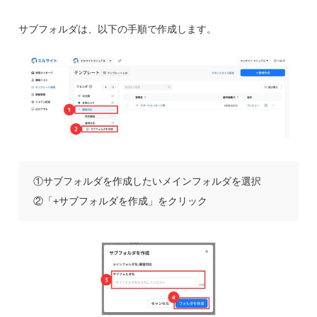
サブフォルダは、以下の手順で作成します。
①サブフォルダを作成したいメインフォルダを選択
②「+サブフォルダを作成」をクリック