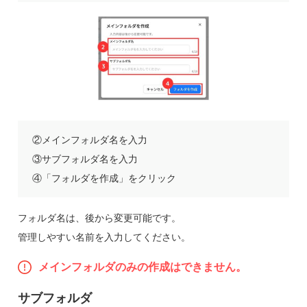
②メインフォルダ名を入力
③サブフォルダ名を入力
④「フォルダを作成」をクリック
フォルダ名は、後から変更可能です。
管理しやすい名前を入力してください。
メインフォルダのみの作成はできません。
サブフォルダ