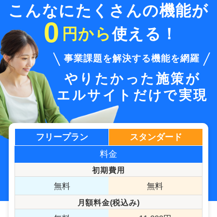
こんなにたくさんの機能が
0
円から
使える！
事業課題を解決する機能を網羅
イトだけで実現
たかった施策が
フリープラン
スタンダード
料金
初期費⽤
無料
無料
月額料金(税込み)