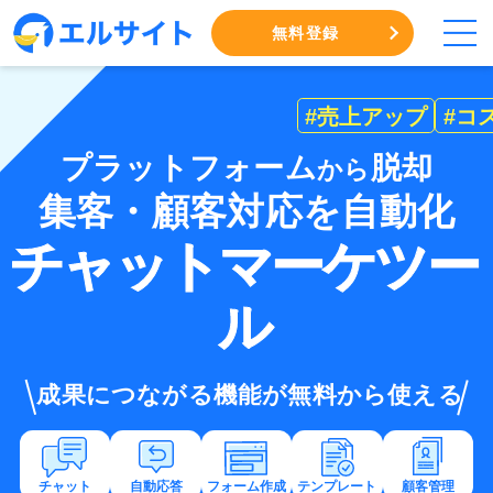
無料登録
#売上アップ
#コ
プラットフォーム
脱却
から
集客・顧客対応を自動化
チャットマーケツー
ル
機能が無料から使える
チャット
自動応答
フォーム作成
テンプレート
顧客管理