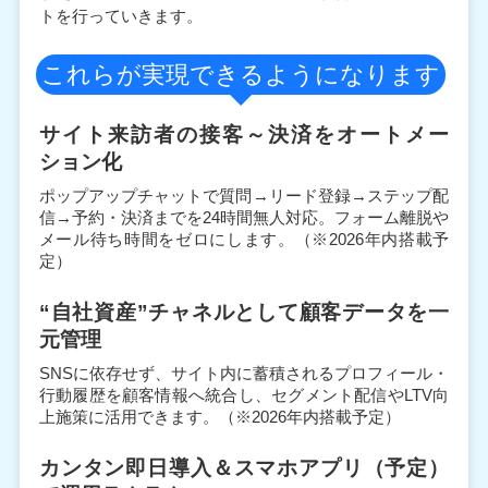
トを行っていきます。
これらが実現できるようになります
サイト来訪者の
接客～決済を
オートメー
ション化
ポップアップチャットで質問→リード登録→ステップ配
信→予約・決済までを24時間無人対応。フォーム離脱や
メール待ち時間をゼロにします。（※2026年内搭載予
定）
“自社資産”
チャネルとして
顧客データを一
元管理
SNSに依存せず、サイト内に蓄積されるプロフィール・
行動履歴を顧客情報へ統合し、セグメント配信やLTV向
上施策に活用できます。（※2026年内搭載予定）
カンタン即日導入＆
スマホアプリ（予定）