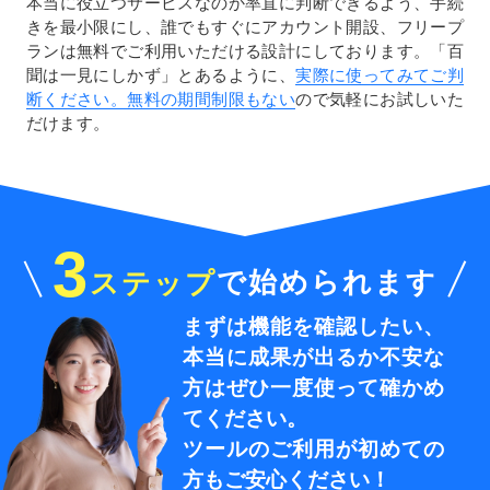
本当に役立つサービスなのか率直に判断できるよう、手続
きを最小限にし、誰でもすぐにアカウント開設、フリープ
ランは無料でご利用いただける設計にしております。「百
聞は一見にしかず」とあるように、
実際に使ってみてご判
断ください。無料の期間制限もない
ので気軽にお試しいた
だけます。
3
ステップ
で始められます
まずは機能を確認したい、
本当に成果が出るか
不安な
方はぜひ一度使って確かめ
てください。
ツールのご利用が初めての
方もご安心ください！